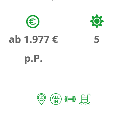
ab 1.977 €
5
p.P.